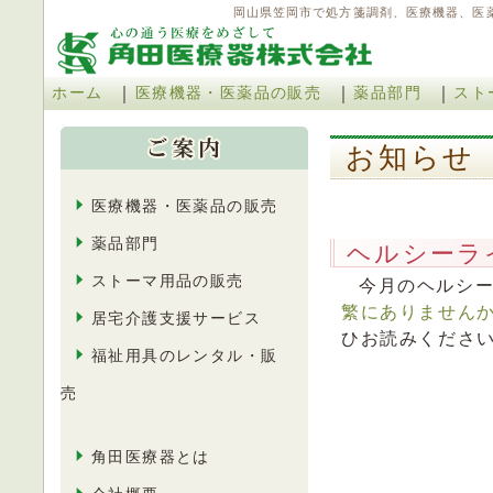
岡山県笠岡市で処方箋調剤、医療機器、医
｜
｜
｜
ホーム
医療機器・医薬品の販売
薬品部門
スト
お知ら
医療機器・医薬品の販売
薬品部門
ヘルシーラ
ストーマ用品の販売
今月のヘルシ
繁にありません
居宅介護支援サービス
ひお読みくださ
福祉用具のレンタル・販
売
角田医療器とは