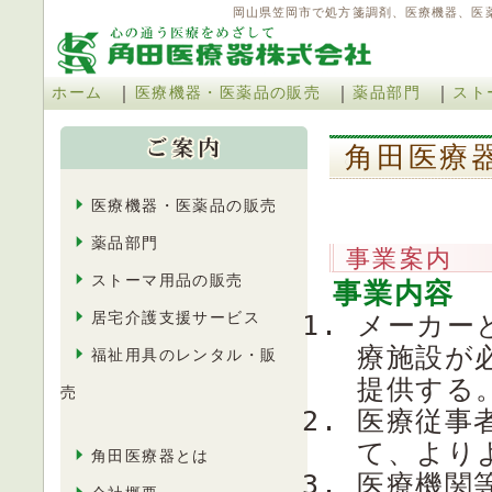
岡山県笠岡市で処方箋調剤、医療機器、医
｜
｜
｜
ホーム
医療機器・医薬品の販売
薬品部門
スト
角田医療
医療機器・医薬品の販売
薬品部門
事業案内
ストーマ用品の販売
事業内容
居宅介護支援サービス
メーカー
療施設が
福祉用具のレンタル・販
提供する
売
医療従事
て、より
角田医療器とは
医療機関