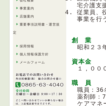
会社概要
宅介護支
事業案内
従業員、
店舗案内
事業を行
重要事項説明書・運営規
定
創 業
昭和２３
採用情報
個人情報保護方針
資本金
メールフォーム
１，００
職 員
職員：36
薬剤師：
ケアマネ