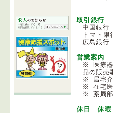
取引銀行
中国銀
トマト銀
広島銀
営業案内
※ 医療
品の販売
※ 居宅
※ 在宅
※ 薬局
休日 休暇