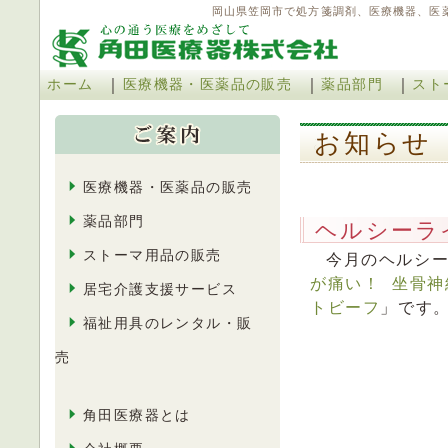
岡山県笠岡市で処方箋調剤、医療機器、医
｜
｜
｜
ホーム
医療機器・医薬品の販売
薬品部門
スト
お知ら
医療機器・医薬品の販売
薬品部門
ヘルシーラ
ストーマ用品の販売
今月のヘルシ
が痛い！ 坐骨神
居宅介護支援サービス
トビーフ
」です
福祉用具のレンタル・販
売
角田医療器とは