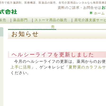
岡市で処方箋調剤、医療機器、医薬品の販売、在宅介護用品レンタルなら角田医療
お
資料のご請求・お問合せは
ホーム
｜
｜
｜
販売
薬品部門
ストーマ用品の販売
居宅介護支援サー
売
お知らせ
ヘルシーライフを更新しました
今月のヘルシーライフの更新は、薬局からのお便
上手に活用
」、ゲンキレシピ「
夏野菜のカラフル
ください。