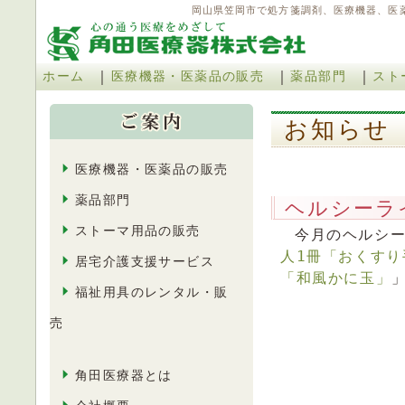
岡山県笠岡市で処方箋調剤、医療機器、医
｜
｜
｜
ホーム
医療機器・医薬品の販売
薬品部門
スト
お知ら
医療機器・医薬品の販売
薬品部門
ヘルシーラ
ストーマ用品の販売
今月のヘルシ
人1冊「おくす
居宅介護支援サービス
「和風かに玉」
福祉用具のレンタル・販
売
角田医療器とは